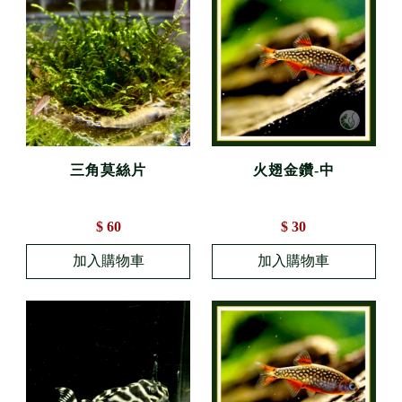
三角莫絲片
火翅金鑽-中
$ 60
$ 30