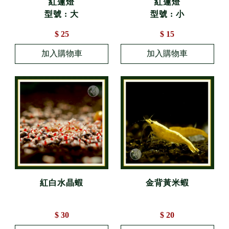
紅蓮燈
紅蓮燈
型號 : 大
型號 : 小
$ 25
$ 15
紅白水晶蝦
金背黃米蝦
$ 30
$ 20