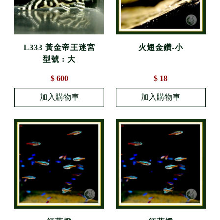
L333 黃金帝王迷宮
火翅金鑽-小
型號 : 大
$ 600
$ 18