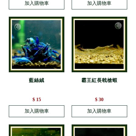
藍絲絨
霸王紅長戟槍蝦
$ 15
$ 30