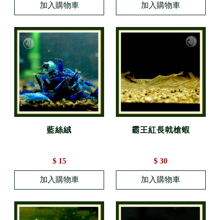
藍絲絨
霸王紅長戟槍蝦
$ 15
$ 30