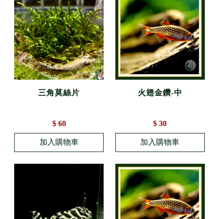
三角莫絲片
火翅金鑽-中
$ 60
$ 30