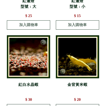
紅蓮燈
紅蓮燈
型號 : 大
型號 : 小
$ 25
$ 15
紅白水晶蝦
金背黃米蝦
$ 30
$ 20