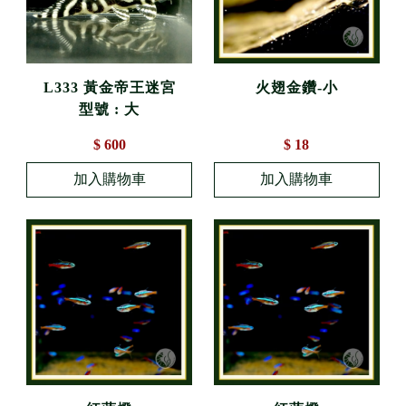
L333 黃金帝王迷宮
火翅金鑽-小
型號 : 大
$ 600
$ 18