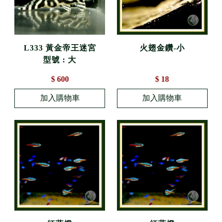
L333 黃金帝王迷宮
火翅金鑽-小
型號 : 大
$ 600
$ 18