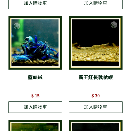
藍絲絨
霸王紅長戟槍蝦
$ 15
$ 30