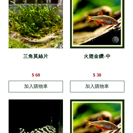
三角莫絲片
火翅金鑽-中
$ 60
$ 30