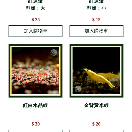
紅蓮燈
紅蓮燈
型號 : 大
型號 : 小
$ 25
$ 15
紅白水晶蝦
金背黃米蝦
$ 30
$ 20