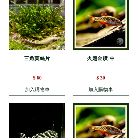
三角莫絲片
火翅金鑽-中
$ 60
$ 30