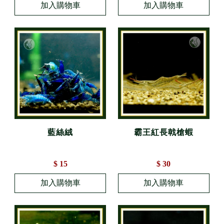
藍絲絨
霸王紅長戟槍蝦
$ 15
$ 30