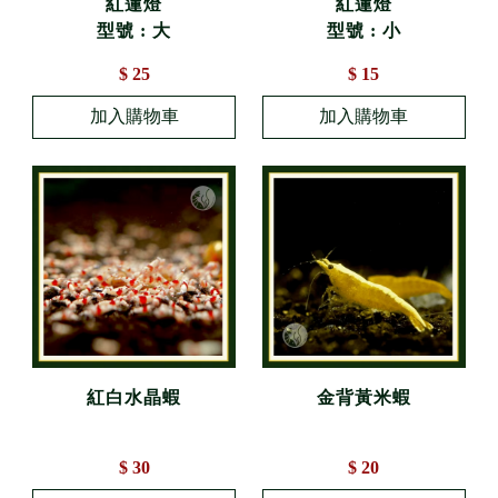
紅蓮燈
紅蓮燈
型號 : 大
型號 : 小
$ 25
$ 15
紅白水晶蝦
金背黃米蝦
$ 30
$ 20