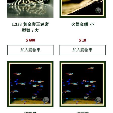
L333 黃金帝王迷宮
火翅金鑽-小
型號 : 大
$ 600
$ 18