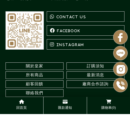
關於皇家
訂購須知
所有商品
最新消息
顧客回饋
廠商合作諮詢
聯絡我們
回首頁
匯款通知
購物車(0)
水族館
台北水族館
三重水族館
觀賞蝦專賣
台北觀賞蝦專賣
Designed by
揚京快客
Copyright © 2026
..
累積人氣: 547727