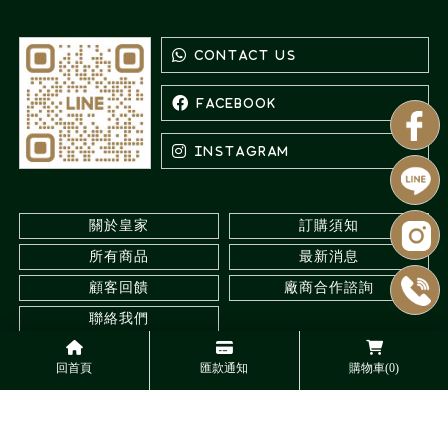
關於皇家
訂購須知
所有商品
最新消息
顧客回饋
廠商合作諮詢
聯絡我們
回首頁
匯款通知
購物車(0)
水族館
台北水族館
三重水族館
觀賞蝦專賣
台北觀賞蝦專賣
Designed by
揚京快客
Copyright © 2026
..
累積人氣: 547808