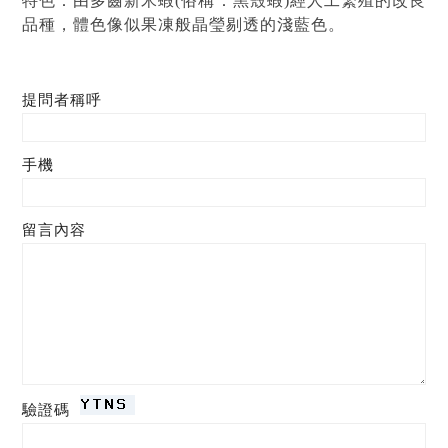
特色：由多齒新米蝦(俗稱：黑殼蝦)經人工繁殖的改良
品種，體色像似果凍般晶瑩剔透的淺藍色。
提問者稱呼
手機
留言內容
驗證碼