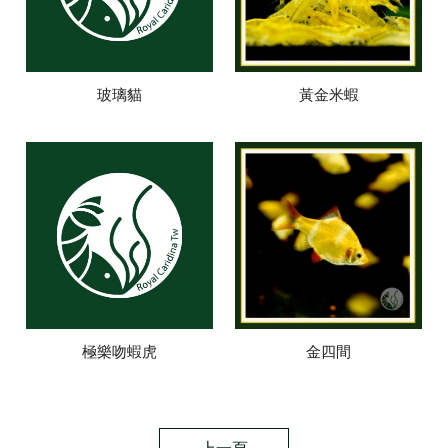
玻璃貓
黃金米蝦
極樂吻蝦虎
金四間