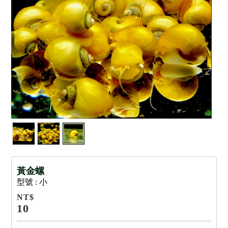
黃金螺
型號 : 小
NT$
10