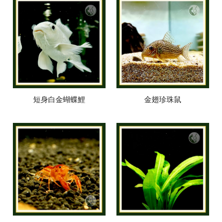
短身白金蝴蝶鯉
金翅珍珠鼠