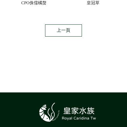
CPO侏儒橘螯
皇冠草
上一頁