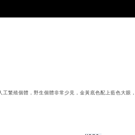
人工繁殖個體，野生個體非常少見，金黃底色配上藍色大眼