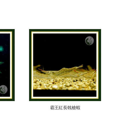
霸王紅長戟槍蝦