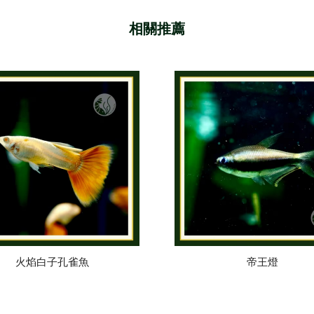
火焰白子孔雀魚
帝王燈