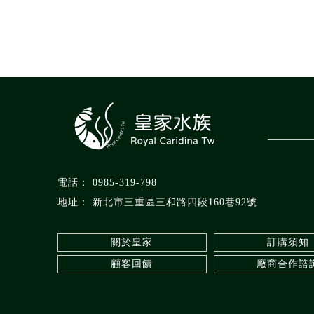
0985-319-798
新北市三重區三和路四段160巷92號
關於皇家
訂購須知
顧客回饋
廠商合作諮