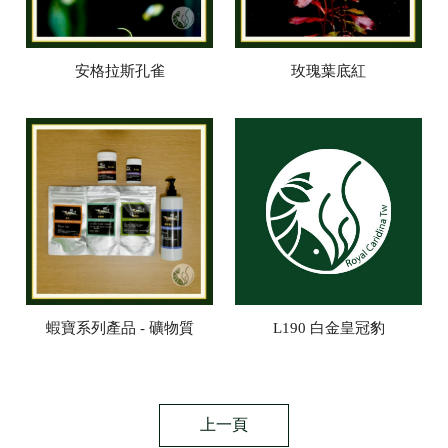
安格拉斯孔雀
玫瑰葉底紅
蝦寶系列產品 - 礦物質
L190 白金皇冠豹
上一頁