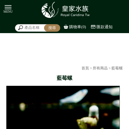
購物車(0)
匯款通知
首頁
>
所有商品
> 藍莓螺
藍莓螺