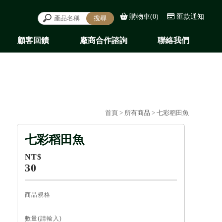
購物車(0)
匯款通知
顧客回饋
廠商合作諮詢
聯絡我們
REVIEWS
COOPERATE
CONTACT
首頁
>
所有商品
> 七彩稻田魚
七彩稻田魚
NT$
30
商品規格
數量(請輸入)