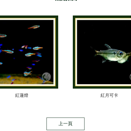
紅蓮燈
紅月可卡
上一頁