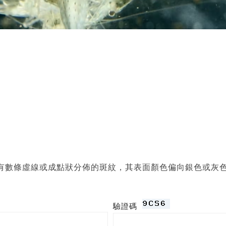
有數條虛線或成點狀分佈的斑紋，其表面顏色偏向銀色或灰
驗證碼