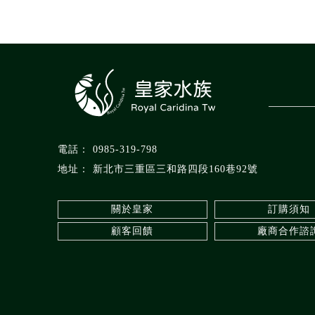
0985-319-798
新北市三重區三和路四段160巷92號
關於皇家
訂購須知
顧客回饋
廠商合作諮